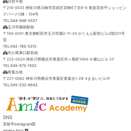
宮前平校
〒216-0033 神奈川県川崎市宮前区宮崎6丁目9-6 東急宮前平ショッピン
グパークC棟・104号
TEL:044-948-5507
玉川学園前駅校
〒194-0041 東京都町田市玉川学園2-11-24 がくえん駅前ビル2階201号
室
TEL:042-785-5315
市が尾東口駅前校
〒225-0024 神奈川県横浜市青葉区市ヶ尾町1064-4 横山ビル３F
TEL:045-972-1502
青葉台校
〒227-0062 神奈川県横浜市青葉区青葉台1-28-4まるいビル1F
TEL:045-532-6643
SNS
宮前平instagram
ameba blog