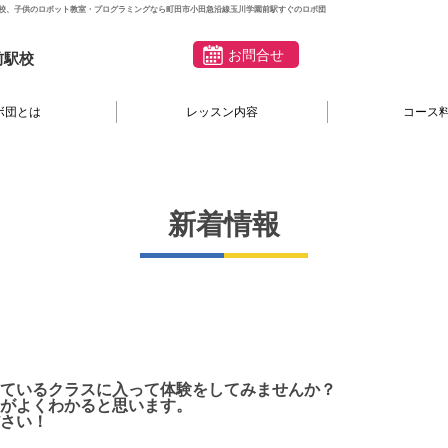
校、子供のロボット教室・プログラミングなら町田市小田急沿線玉川学園前駅すぐのロボ団
お問合せ
前駅校
ボ団とは
レッスン内容
コース
新着情報
ているクラスに入って体験をしてみませんか？
がよくわかると思います。
さい！