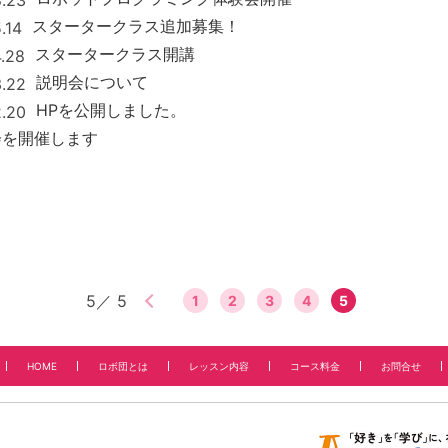
スタータークラス追加募集！
.14
スタータークラス開講
4.28
説明会について
3.22
HPを公開しました。
2.20
会を開催します
＜前のページを見る
5／ 5
1
2
3
4
5
HOME
ロボ団とは
レッスン内容
コース料金
お問合せ