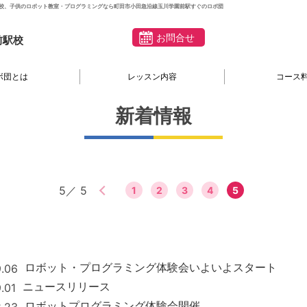
校、子供のロボット教室・プログラミングなら町田市小田急沿線玉川学園前駅すぐのロボ団
お問合せ
前駅校
ボ団とは
レッスン内容
コース
新着情報
＜前のページを見る
5／ 5
1
2
3
4
5
ロボット・プログラミング体験会いよいよスタート
9.06
ニュースリリース
.01
ロボットプログラミング体験会開催
8.23