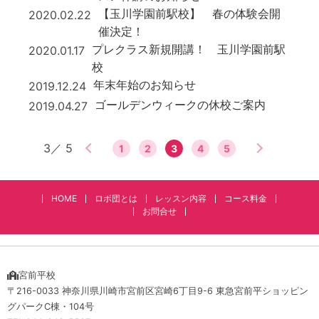
【玉川学園前駅校】 春の体験会開
2020.02.22
催決定！
プレクラス新規開講！ 玉川学園前駅
2020.01.17
校
＜前のページを見る
年末年始のお知らせ
2019.12.24
ゴールデンウィークの休校ご案内
2019.04.27
3／ 5
1
2
3
4
5
次のページを見
HOME
ロボ団とは
レッスン内容
コース料金
お問合せ
宮前平校
〒216-0033 神奈川県川崎市宮前区宮崎6丁目9-6 東急宮前平ショッピン
グパークC棟・104号